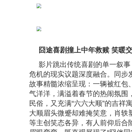
囧途喜剧撞上中年救赎 笑暖
影片跳出传统喜剧的单一叙事
危机的现实议题深度融合。同步发
故事精髓浓缩呈现：一辆被红包
气洋洋，满溢着春节的热闹氛围
民俗，又充满“六六大顺”的吉祥
大顺眉头微蹙却难掩笑意，肖轶
等主创笑态各异，有人前仰后合