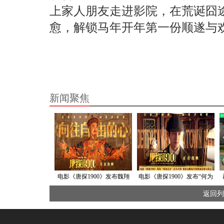
上家人朋友走进影院，在荒诞囧
愈，解锁马年开年第一份顺遂与
新闻聚焦
电影《唐探1900》发布魏翔
电影《唐探1900》发布“何为
演唱角色推广曲MV 以自强不
天才”正片片段 刘昊然口若悬
返回列
息成就“最伟大的魔
河探案被打脸令人捧腹