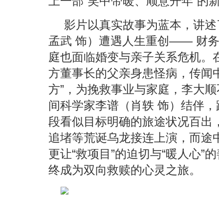
上一部“笑中带暖、顺意开年”的
影片以真实故事为蓝本，讲述
孟武 饰）遭遇人生重创—— 财
庭也面临婚变与亲子关系危机。
方董事长的父亲身患怪病，传闻中
方”，为挽救事业与家庭，李大
间科学家李谱（肖轶 饰）结伴
段看似目标明确的旅途状况百出
追堵等荒诞乌龙接连上演，而途
更让“救项目”的迫切与“暖人心
终成为双向救赎的心灵之旅。