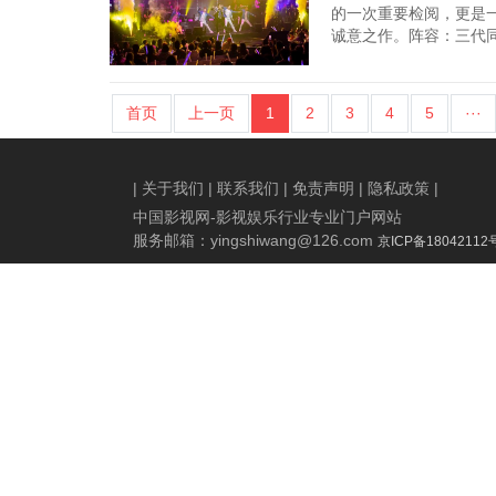
的一次重要检阅，更是
诚意之作。阵容：三代同
首页
上一页
1
2
3
4
5
···
|
关于我们
|
联系我们
|
免责声明
|
隐私政策
|
中国影视网-影视娱乐行业专业门户网站
服务邮箱：
yingshiwang@126.com
京ICP备18042112