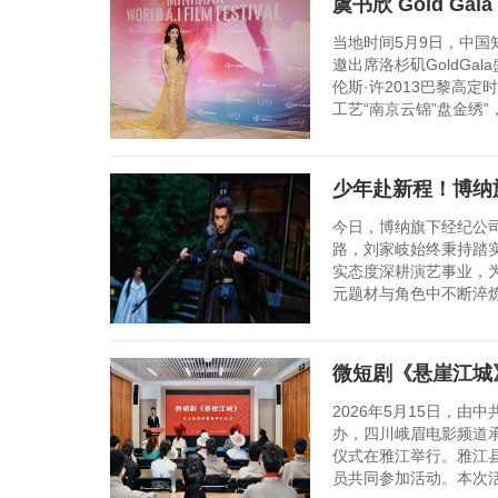
虞书欣 Gold Ga
当地时间5月9日，中
邀出席洛杉矶GoldGa
伦斯·许2013巴黎高
工艺“南京云锦”盘金绣”
少年赴新程！博纳
今日，博纳旗下经纪公
路，刘家岐始终秉持踏
实态度深耕演艺事业，
元题材与角色中不断淬炼
微短剧《悬崖江城
2026年5月15日，
办，四川峨眉电影频道
仪式在雅江举行。雅江
员共同参加活动。本次活