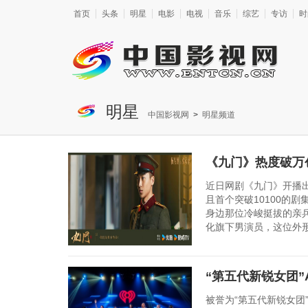
首页
头条
明星
电影
电视
音乐
综艺
专访
时
明星
中国影视网
>
明星频道
《九门》热度破万
近日网剧《九门》开播出
且首个突破10100的
身边那位冷峻挺拔的亲
化旗下男演员，这位外形
“第五代新锐女团”AtH
被誉为“第五代新锐女团”