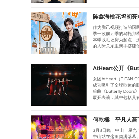
陈鑫海桃花坞初亮
作为腾讯视频打造的国
季一改前五季的乌托邦
本季以毛坯房为起点，
的人际关系里亲手搭建信
AtHeart公开《Bu
女团AtHeart（TIT
成功吸引了全球歌迷的眼球
单曲《Butterfly D
展开表演，其中包括具有代
何乾樑「平凡人高
3月8日晚，中山，星光
中山站在这里圆满落幕