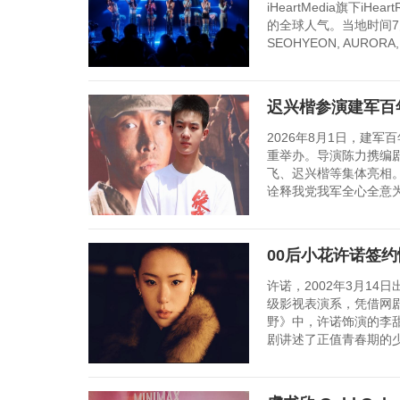
iHeartMedia旗下i
的全球人气。当地时间7月30日，
SEOHYEON, AURORA
迟兴楷参演建军百年
2026年8月1日，建
重举办。导演陈力携编
飞、迟兴楷等集体亮相
诠释我党我军全心全意为
00后小花许诺签
许诺，2002年3月1
级影视表演系，凭借网
野》中，许诺饰演的李
剧讲述了正值青春期的少