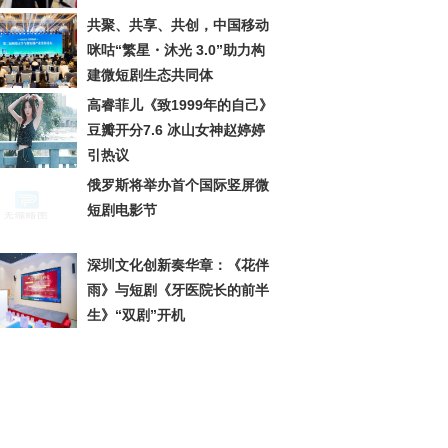
共聚、共享、共创，中国移动
咪咕“繁星・沐光 3.0”助力构
建微短剧生态共同体
高睿菲儿《致1999年的自己》
豆瓣开分7.6 冰山女神赵婷婷
引热议
俄罗斯将举办首个国际竖屏微
短剧电影节
深圳文化创新奏华章：《花伴
雨》与短剧《牙医院长的前半
生》“双剧”开机