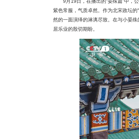
9月19日，在播出的“晏殊篇”中
紫色常服，气质卓然。作为北宋政坛的“
然的一面演绎的淋漓尽致。在与小晏殊
居乐业的殷切期盼。