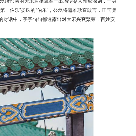
，公磊所饰演的大宋名相寇准一出场便令人印象深刻，一身
第一伯乐”晏殊的“伯乐”，公磊将寇准耿直敢言，正气凛
的对话中，字字句句都透露出对大宋兴衰繁荣，百姓安