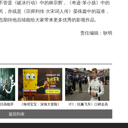
不管是《破冰行动》中的林宗辉，《奇迹·笨小孩》中的
民，亦或是《宗师列传·大宋词人传》晏殊篇中的寇准，
也期待他后续能给大家带来更多优秀的影视作品。
责任编辑：耿明
日高能开
《海绵宝宝：深海大冒险》
《F1：狂飙飞车》口碑走高
谱恋与江湖
发布“英雄之旅”片段 经典IP
6.26全国点映开启 汉斯·季默
返回列表
欢乐热映
演奏“激情乐章”