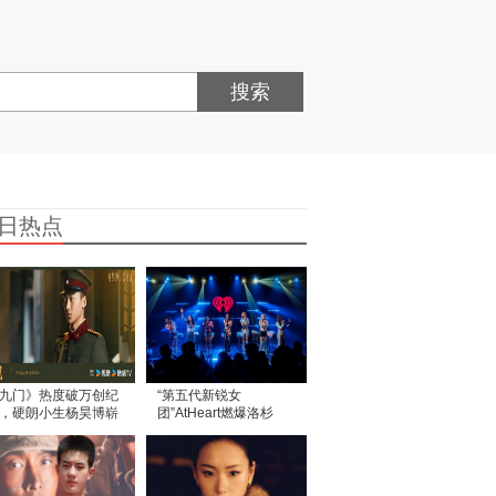
搜索
日热点
九门》热度破万创纪
“第五代新锐女
，硬朗小生杨昊博崭
团”AtHeart燃爆洛杉
头角
矶！iHeartRadio专场
演出圆满落幕！美国各
地粉丝齐聚现场