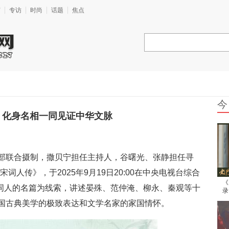
艺
专访
时尚
话题
焦点
今
 化身名相一同见证中华文脉
部联合摄制，撒贝宁担任主持人，谷曙光、张静担任寻
词人传》，于2025年9月19日20:00在中央电视台综合
《
代词人的名篇为线索，讲述晏殊、范仲淹、柳永、秦观等十
录
露
国古典美学的极致表达和文学名家的家国情怀。