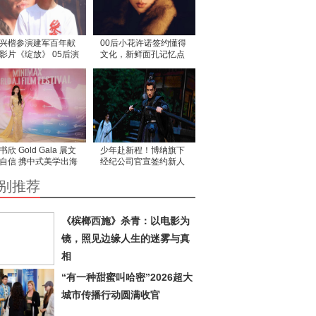
兴楷参演建军百年献
00后小花许诺签约懂得
影片《绽放》 05后演
文化，新鲜面孔记忆点
再添新作
十足
书欣 Gold Gala 展文
少年赴新程！博纳旗下
自信 携中式美学出海
经纪公司官宣签约新人
递东方美学
小生刘家岐
别推荐
《槟榔西施》杀青：以电影为
镜，照见边缘人生的迷雾与真
相
“有一种甜蜜叫哈密”2026超大
城市传播行动圆满收官