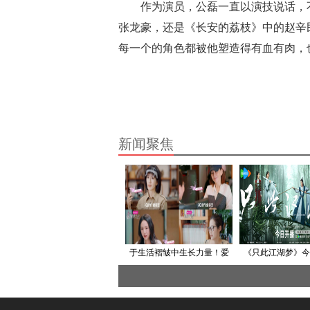
作为演员，公磊一直以演技说话，
张龙豪，还是《长安的荔枝》中的赵辛
每一个的角色都被他塑造得有血有肉，
新闻聚焦
于生活褶皱中生长力量！爱
《只此江湖梦》今
奇艺《姐姐当家》用真实叙
播 高伟光宣璐共
事解码中女当家课题
新武侠