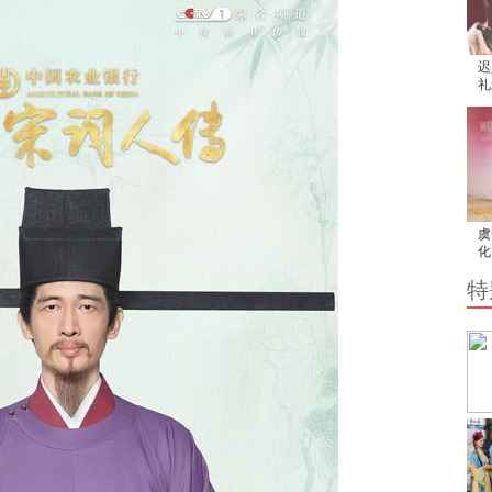
迟
礼
员
虞
化
传
特