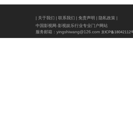
派混战
演
|
关于我们
|
联系我们
|
免责声明
|
隐私政策
|
中国影视网-影视娱乐行业专业门户网站
服务邮箱：
yingshiwang@126.com
京ICP备18042112