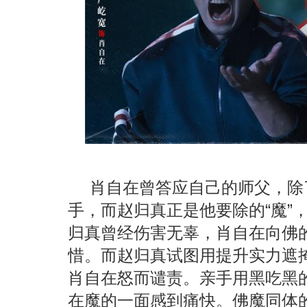
肖自在曾答应自己的师父，除
手，而赵归真正是他要除的“魔”
归真曾经伤害无辜，肖自在向佛
惜。而赵归真试图用提升实力遮
肖自在怒而谴责。亲手用黑吃黑
在魔的一面感到痛快。佛魔同体