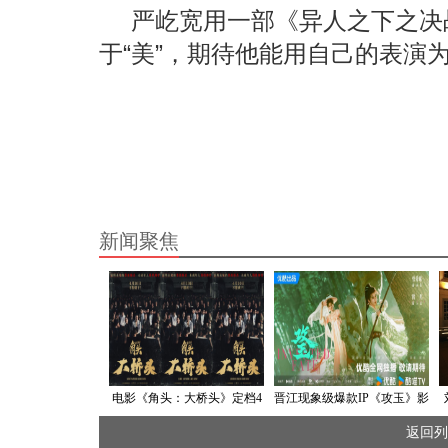
严屹宽用一部《异人之下之决
于“美”，期待他能用自己的表演
新闻聚焦
电影《角头：大桥头》定档4
晋江现象级爆款IP《攻玉》影
月10日 新血硬刚旧派上演帮
视化开机 曾舜晞鹤男领衔主
返回列