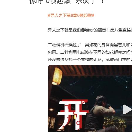
惊呼“0帧起燃”“杀疯了”！