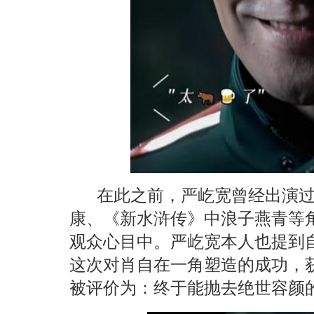
在此之前，严屹宽曾经出演
康、《新水浒传》中浪子燕青等角
观众心目中。严屹宽本人也提到
这次对肖自在一角塑造的成功，
被评价为：终于能抛去绝世容颜