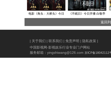
电影《角头：大桥头》今日
《不眠日》今日开播 白敬亭
燃爽上映 硬核帮派狠片生猛
深陷“五限循环”全员入局共探
返回列
开干
真相
|
关于我们
|
联系我们
|
免责声明
|
隐私政策
|
中国影视网-影视娱乐行业专业门户网站
服务邮箱：
yingshiwang@126.com
京ICP备18042112