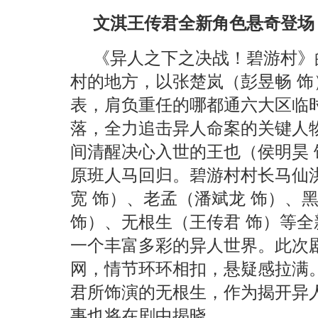
文淇王传君全新角色悬奇登场
《异人之下之决战！碧游村》
村的地方，以张楚岚（彭昱畅 饰
表，肩负重任的哪都通六大区临
落，全力追击异人命案的关键人
间清醒决心入世的王也（侯明昊
原班人马回归。碧游村村长马仙
宽 饰）、老孟（潘斌龙 饰）、
饰）、无根生（王传君 饰）等
一个丰富多彩的异人世界。此次
网，情节环环相扣，悬疑感拉满
君所饰演的无根生，作为揭开异
事也将在剧中揭晓。