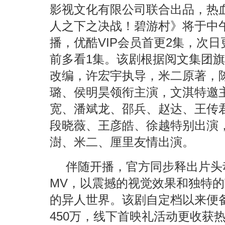
影视文化有限公司联合出品，热
人之下之决战！碧游村》将于中午
播，优酷VIP会员首更2集，次日
前多看1集。该剧根据阅文集团
改编，许宏宇执导，米二原著，
璐、侯明昊领衔主演，文淇特邀
宽、潘斌龙、邵兵、赵达、王传
段晓薇、王彦皓、徐越特别出演
澍、米二、厘里友情出演。
伴随开播，官方同步释出片头
MV，以震撼的视觉效果和独特
的异人世界。该剧自定档以来便
450万，线下首映礼活动更收获