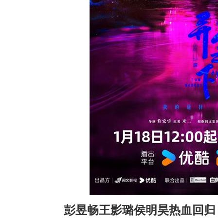
彭昱畅王影璐侯明昊热血回归