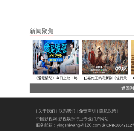
新闻聚焦
《爱是愤怒》今日上映！终
任嘉伦王鹤润新剧《佳偶天
极预告重磅上线 端午最生猛
成》今日开播，闯五重淬炼
返回列
热血爱情片直击普通人敢怒
之劫破宿命枷锁
敢爱的赤诚
|
关于我们
|
联系我们
|
免责声明
|
隐私政策
|
中国影视网-影视娱乐行业专业门户网站
服务邮箱：
yingshiwang@126.com
京ICP备18042112