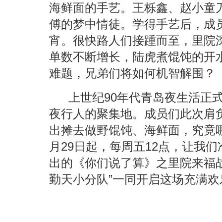
海鲜面的手艺。王栎鑫、赵小童
傅的梦中情徒。学得手艺后，成
宵。很快路人们接踵而至，里院
单数不断增长，陆虎煮馄饨的开
难题，兄弟们将如何机智解围？
上世纪
90
年代青岛夜生活正
夜行人的聚集地。成员们此次肩
出摊去做野馄饨、海鲜面，究竟
月
29
日
起，每周五
12
点，让我们
出的《你们说了算》之里院来福
勤天小分队
”
一同开启这场充满欢