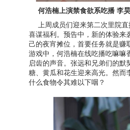
何浩楠上演禁食欲系吃播 李
上周成员们迎来第二次里院直
喜谋福利。预告中，新的体验来
己的夜宵摊位，首要任务就是赚
游戏中，何浩楠在线吃播吃嘛嘛
启齿的声音。张远和兄弟们的默
糖、黄瓜和花生迎来高光。然而
什么食物令其难以下咽？