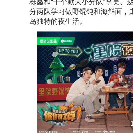
栎鑫和“十个勤天小分队”李昊、
分两队学习做野馄饨和海鲜面，
岛独特的夜生活。