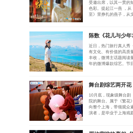
受邀出席，以其一贯的
色彩。提起江一燕 ，
至》里挣扎的燕子，从文
陈数《花儿与少年7
近日，热门旅行真人秀
有文化、有价值的高质
丰收，微博主话题阅读量
年的微博爆款综艺。节目
舞台剧综艺两开花
10月底，现象级舞台
院的舞台。属于《繁花
向整个上海，带领观众遍
演者，是毕业于上海戏剧