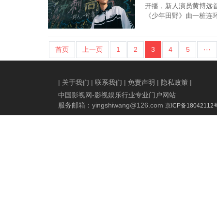
开播，新人演员黄博远
《少年田野》由一桩连环
首页
上一页
1
2
3
4
5
···
|
关于我们
|
联系我们
|
免责声明
|
隐私政策
|
中国影视网-影视娱乐行业专业门户网站
服务邮箱：
yingshiwang@126.com
京ICP备18042112