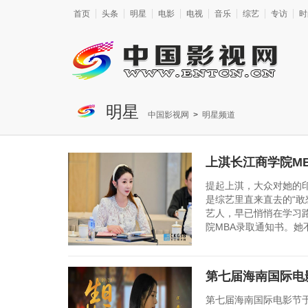
首页
头条
明星
电影
电视
音乐
综艺
专访
时
明星
中国影视网
>
明星频道
上淇长江商学院M
提起上淇，大众对她的印
是综艺里直来直去的“敢
艺人，早已悄悄在学习
院MBA录取通知书。她不
第七届海南国际电影
第七届海南国际电影节于