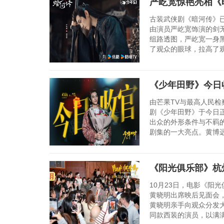
严屹宽惊艳亮相《
古装武侠剧《暗河传》
由演员严屹宽饰演的剑
组路透图，严屹宽一身
了观众的眼球，拉高了观
《少年田野》今日收
由芒果TV与最高人民
剧《少年田野》于今日
出众的外形条件与不羁的
剧集的一大亮点。黄博远
《阳光俱乐部》杭州
10月23日，电影《阳
黄晓明出席映后见面会
黄晓明亲手向观众分发
同款西装的演员，以满满