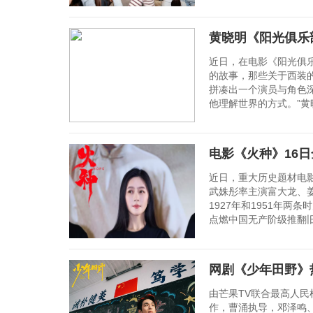
黄晓明《阳光俱乐部
近日，在电影《阳光俱
的故事，那些关于西装
拼凑出一个演员与角色
他理解世界的方式。”黄
电影《火种》16日
近日，重大历史题材电
武姝彤率主演富大龙、姜
1927年和1951年
点燃中国无产阶级推翻旧
网剧《少年田野》
由芒果TV联合最高人
作，曹涌执导，邓泽鸣