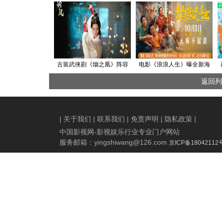
古装武侠剧《烟之凰》阵容
电影《浪浪人生》曝全新海
官宣，娜然肖顺尧开启激爽
报提档至10月1日 一家人各出
返回列
复仇人生
奇招“疯”力全开喜感十足
|
关于我们
|
联系我们
|
免责声明
|
隐私政策
|
中国影视网-影视娱乐行业专业门户网站
服务邮箱：
yingshiwang@126.com
京ICP备18042112