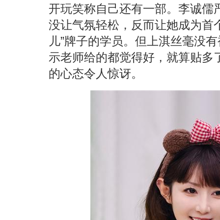
开玩笑称自己还有一部。李诚儒
没让气氛轻松，反而让她成为首
儿”牌子的学员。但上淇丝毫没
示老师给的都觉得好，就算贴多
的心态令人惊讶。