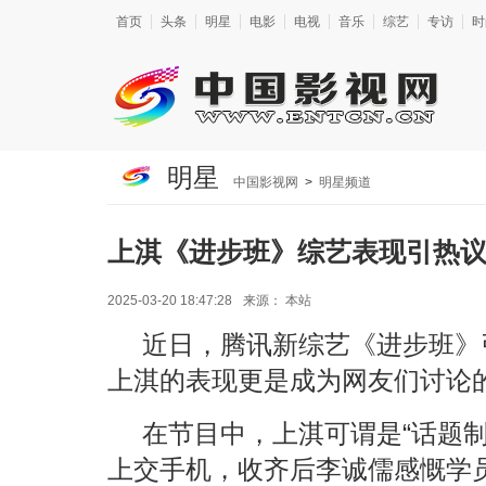
首页
头条
明星
电影
电视
音乐
综艺
专访
时
明星
中国影视网
>
明星频道
上淇《进步班》综艺表现引热
2025-03-20 18:47:28
来源：
本站
近日，腾讯新综艺《进步班》
上淇的表现更是成为网友们讨论
在节目中，上淇可谓是“话题
上交手机，收齐后李诚儒感慨学