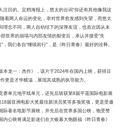
人注目的。定档海报上，悠太的台词“你还有其他像我这
。随着两人命运的变化，幸对世界愈发感到失望，而悠太
和理念不同，两人自幼结下的深厚友谊，也首次因从未
历了外部世界的崩塌与内部友情的裂变后，承认并接受“失
者”，我们各自“继续前行”，是《昨日青春》最好的诠释。
坂本龙一：杰作》，该片于2024年在国内上映，获得豆
新作更是才华横溢，展现其成熟的执导能力。
竞赛单元地平线单元，还先后斩获第8届平遥国际电影展
第18届亚洲电影大奖最佳新演员奖等多项奖项，更是受邀
国际著名电影节展映，并先后在世界多国公映，饱受赞
次国内公映将满足影迷们在大银幕大饱眼福《昨日青春》