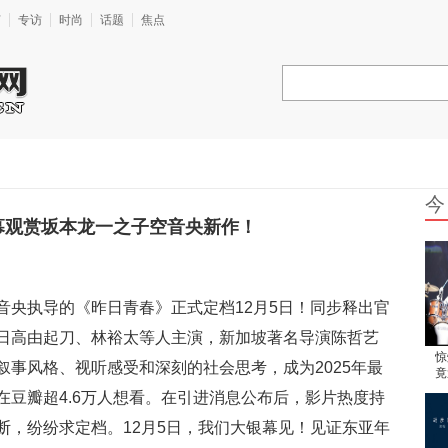
艺
专访
时尚
话题
焦点
今
幕观赏坂本龙一之子空音央新作！
音央执导的《昨日青春》正式定档12月5日！同步释出官
日高由起刀、林裕太等人主演，新加坡著名导演陈哲艺
惊
事风格、视听感受和深刻的社会思考，成为2025年最
竟
疼
在豆瓣超4.6万人想看。在引进消息公布后，影片热度持
断，纷纷求定档。12月5日，我们大银幕见！见证东亚年