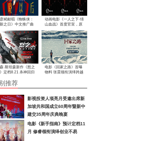
彦斌献唱《蜘蛛侠：
动画电影《一人之下·绵
新之日》中文推广曲
山血战》首度官宣，原
歌声诠释英雄本心
著作者米二亲自操刀书
写国漫热血新篇
森·斯坦森新作《怒之
电影《回家之路》首曝
》定档8.21 杀神回归
物料 张震领衔演绎跨越
恨复仇全球同步开杀
海峡的坚守
别推荐
影视投资人项亮月受邀出席新
加坡共和国成立60周年暨新中
建交35周年庆典晚宴
电影《新手指南》预计定档11
月 修睿领衔演绎创业不易