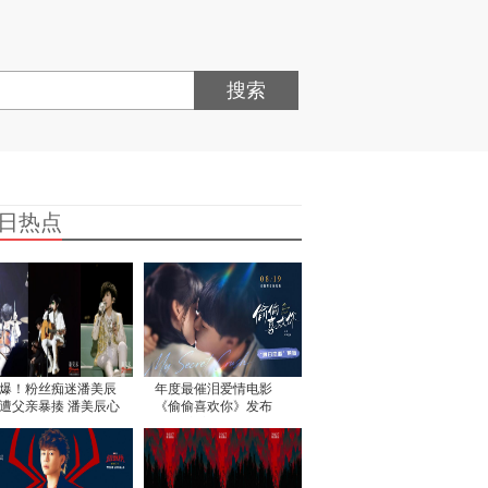
搜索
日热点
爆！粉丝痴迷潘美辰
年度最催泪爱情电影
遭父亲暴揍 潘美辰心
《偷偷喜欢你》发布
不已
“夏日恋恋” 版预告