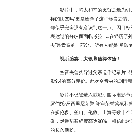
影片中，悠太和幸的友谊是最为引
样的朋友吗”更是诠释了这种珍贵之情
却似乎完全没有意识到这一点。因目标
表达过的分歧而面临考验......在经
去”是青春的一部分。所有人都是“勇敢
视听盛宴，大银幕值得体验！
空音央曾执导过父亲遗作纪录片《
瓣9.4的高分评价。此次空音央的剧情
影片不仅被选入威尼斯国际电影节
罗伯托·罗西里尼荣誉·评审荣誉奖项和
在多伦多、釜山、伦敦、上海等数十个
誉，烂番茄新鲜度高达98%。相信此
的长久期盼。