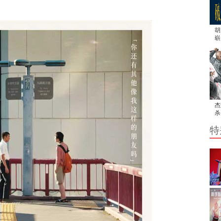
胡
崭
用
杰
杀
解
特