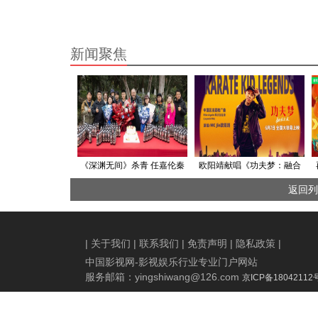
新闻聚焦
《深渊无间》杀青 任嘉伦秦
欧阳靖献唱《功夫梦：融合
俊杰亦敌亦友上演高智商博
之道》中国区主题推广曲 讲
返回列
弈
武魂传武道
|
关于我们
|
联系我们
|
免责声明
|
隐私政策
|
中国影视网-影视娱乐行业专业门户网站
服务邮箱：
yingshiwang@126.com
京ICP备18042112