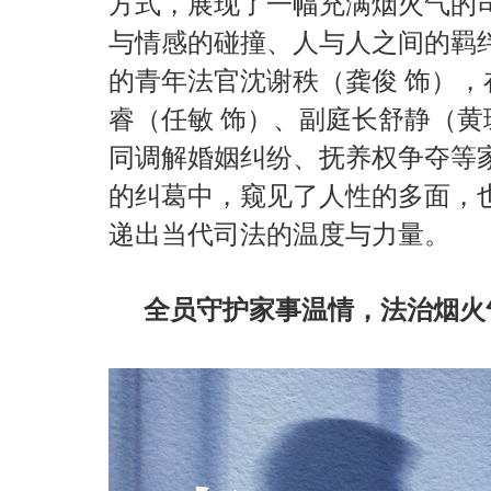
方式，展现了一幅充满烟火气的
与情感的碰撞、人与人之间的羁
的青年法官沈谢秩（龚俊 饰）
睿（任敏 饰）、副庭长舒静（黄
同调解婚姻纠纷、抚养权争夺等
的纠葛中，窥见了人性的多面，
递出当代司法的温度与力量。
全员守护家事温情，法治烟火