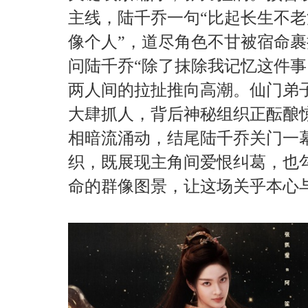
主线，陆千乔一句“比起长生不
像个人”，道尽角色不甘被宿命
问陆千乔“除了抹除我记忆这件事
两人间的拉扯推向高潮。仙门弟
大肆抓人，背后神秘组织正酝酿
相暗流涌动，结尾陆千乔关门一
织，既展现主角间爱恨纠葛，也
命的群像图景，让这场关乎本心