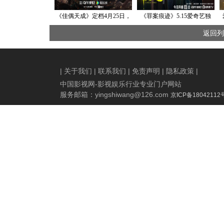
《佳偶天成》定档4月25日，
《罪案痕迹》5.15爱奇艺独
任嘉伦王鹤润以五劫淬炼叩
播：天才痕检员VS神秘痕迹
返回列
问人之本质
消除师
|
关于我们
|
联系我们
|
免责声明
|
隐私政策
|
中国影视网-影视娱乐行业专业门户网站
服务邮箱：
yingshiwang@126.com
京ICP备18042112