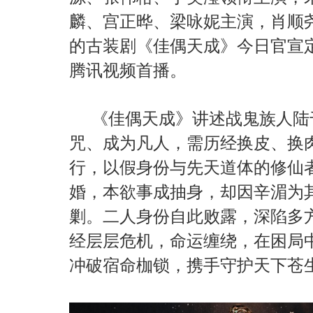
麟、宫正晔、梁咏妮主演，肖顺
的古装剧《佳偶天成》今日官宣定
腾讯视频首播。
《佳偶天成》讲述战鬼族人陆
咒、成为凡人，需历经换皮、换
行，以假身份与先天道体的修仙
婚，本欲事成抽身，却因辛湄为
剿。二人身份自此败露，深陷多
经层层危机，命运缠绕，在困局
冲破宿命枷锁，携手守护天下苍