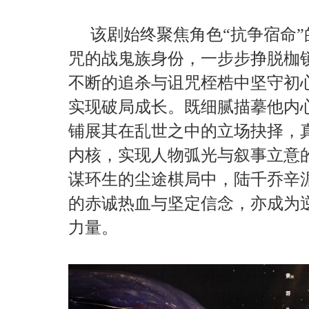
该剧始终聚焦角色“抗争宿命
咒的战鬼族身份，一步步挣脱枷
不断的追杀与诅咒桎梏中坚守初
实现破局成长。既细腻描摹他内
铺展其在乱世之中的立场抉择，真
内核，实现人物弧光与叙事立意
谋环生的尘途棋局中，陆千乔辛
的赤诚热血与坚定信念，亦成为
力量。