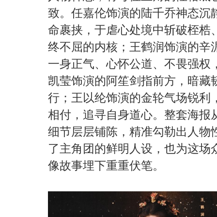
致。任嘉伦饰演的陆千乔神态沉
命裹挟，于虐心处境中斩破桎梏
终不屈的内核；王鹤润饰演的辛
一身正气、心怀公道、不畏强权
凯莹饰演的阿笙剑指前方，暗藏
行；王以纶饰演的金轮气场锐利
相付，追寻自身道心。整套海报
细节层层铺陈，精准勾勒出人物
了主角团的鲜明人设，也为这场
像故事埋下重重伏笔。