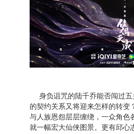
身负诅咒的陆千乔能否闯过五
的契约关系又将迎来怎样的转变
与人族恩怨层层缠绕，一众角色
就一幅宏大仙侠图景。更有邱心