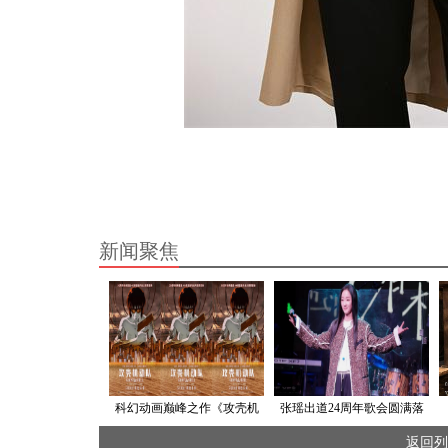
新闻聚焦
科幻动画巅峰之作《攻壳机
张瑶出道24周年歌会圆满落
动队》4K修复版定档5月10日
幕：以歌会友，不忘初心
返回列