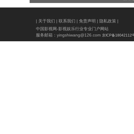
全国艺联专线上映
|
关于我们
|
联系我们
|
免责声明
|
隐私政策
|
中国影视网-影视娱乐行业专业门户网站
服务邮箱：
yingshiwang@126.com
京ICP备18042112