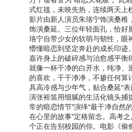
式红毯，未映先热，连续两天上
影片由新人演员朱珞宁饰演桑稚
饰演桑延。三位年轻面孔，恰好
珞宁自带少女的软萌与韧性，眼
懵懂暗恋到坚定奔赴的成长印迹
嘉许身上的破碎感与治愈感平衡
就像一杯干净的白开水，纯净、
的喜欢，干干净净，不掺任何算
具高冷感与少年气，贴合桑延“表
演张裕笛用细腻的生活化镜头捕
常的暗恋情节”演绎“最干净自然
在心里的故事”定格留念。高考
个正在告别校园的你。电影《偷