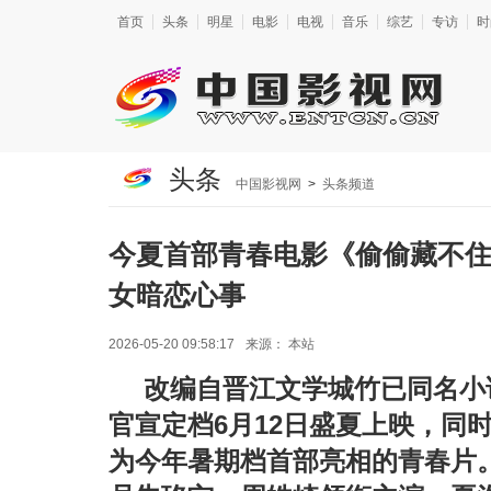
首页
头条
明星
电影
电视
音乐
综艺
专访
时
头条
中国影视网
>
头条频道
今夏首部青春电影《偷偷藏不住》
女暗恋心事
2026-05-20 09:58:17
来源：
本站
改编自晋江文学城竹已同名小
官宣定档6月12日盛夏上映，同
为今年暑期档首部亮相的青春片