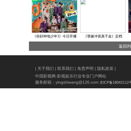
《你好种地少年3》今日开播
《替嫁冲喜真千金》定档
十个勤天挑战安静地过一天
10.1，开启中国竖屏短剧行业
返回列
新标杆！
|
关于我们
|
联系我们
|
免责声明
|
隐私政策
|
中国影视网-影视娱乐行业专业门户网站
服务邮箱：
yingshiwang@126.com
京ICP备18042112