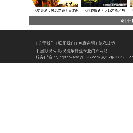
《功夫梦：融合之道》定档6
《罪案痕迹》5.15爱奇艺独
月7日 成龙以武授业 再掀功
播：天才痕检员VS神秘痕迹
返回列
夫热潮
消除师
|
关于我们
|
联系我们
|
免责声明
|
隐私政策
|
中国影视网-影视娱乐行业专业门户网站
服务邮箱：
yingshiwang@126.com
京ICP备18042112