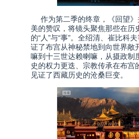
作为第二季的终章，《回望》
美的赞叹，将镜头聚焦那些在历
的“人”与“事”。全绍清、崔比
证了布宫从神秘禁地到向世界敞
嘛到十三世达赖喇嘛，从摄政制
史的权力更迭、宗教传承在布宫
见证了西藏历史的沧桑巨变。