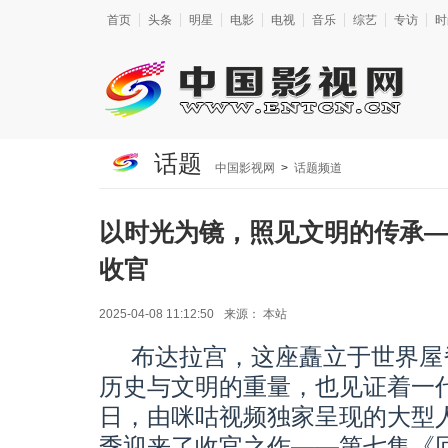
首页
头条
明星
电影
电视
音乐
综艺
专访
时
话题
中国影视网
>
话题频道
以时光为镜，照见文明的传承
收官
2025-04-08 11:12:50
来源：
本站
布达拉宫，这座矗立于世界屋
历史与文明的重量，也见证着一
日，由咪咕视频独家呈现的大型
季迎来了收官之作——第七集《