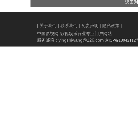
返回列
演奏“激情乐章”
|
关于我们
|
联系我们
|
免责声明
|
隐私政策
|
中国影视网-影视娱乐行业专业门户网站
服务邮箱：
yingshiwang@126.com
京ICP备18042112