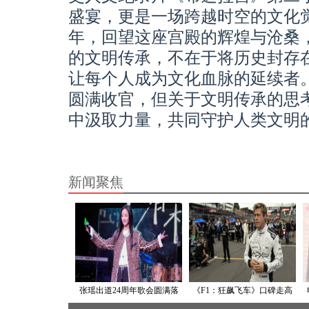
盛宴，更是一场跨越时空的文化
年，回望这座宫殿的辉煌与沧桑
的文明传承，不在于将历史封存
让每个人成为文化血脉的延续者
圆满收官，但关于文明传承的思
中汲取力量，共同守护人类文明
新闻聚焦
张瑶出道24周年歌会圆满落
《F1：狂飙飞车》口碑走高
幕：以歌会友，不忘初心
6.26全国点映开启 汉斯·季默