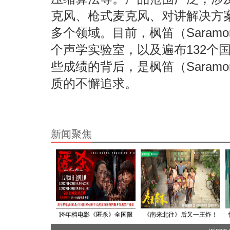
克风、枪式麦克风、对讲解决方
多个领域。目前，枫笛（Saramo
个声学实验室，以及遍布132个
些成绩的背后，是枫笛（Saram
质的不懈追求。
新闻聚焦
跨年档电影《匿杀》全国限
《南来北往》后又一王炸！
时点映中 高烈度终极物料撕
《冬去春来》央视爱奇艺开