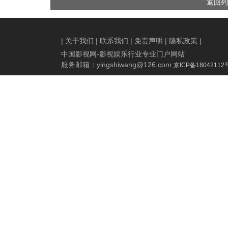
返回列
开罪恶黑产链条
播
|
关于我们
|
联系我们
|
免责声明
|
隐私政策
|
中国影视网-影视娱乐行业专业门户网站
服务邮箱：
yingshiwang@126.com
京ICP备18042112