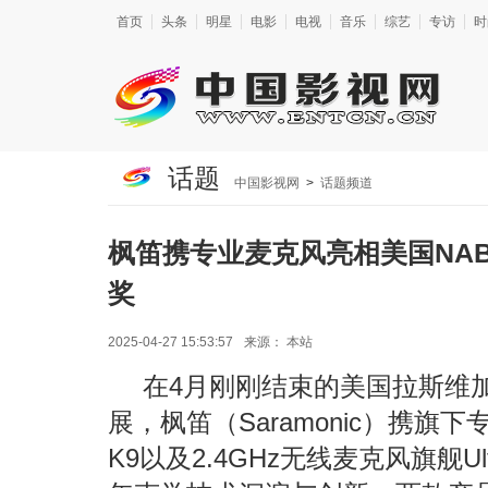
首页
头条
明星
电影
电视
音乐
综艺
专访
时
话题
中国影视网
>
话题频道
枫笛携专业麦克风亮相美国NAB
奖
2025-04-27 15:53:57
来源：
本站
在4月刚刚结束的美国拉斯维加
展，枫笛（Saramonic）携旗
K9以及2.4GHz无线麦克风旗舰U