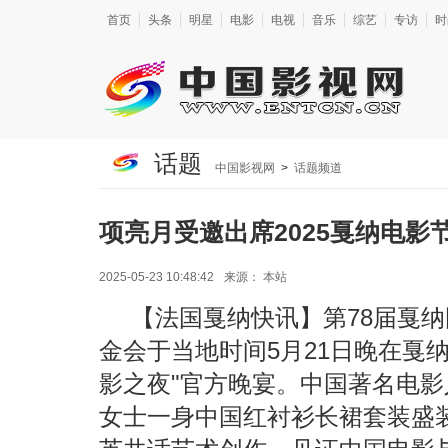
首页
头条
明星
电影
电视
音乐
综艺
专访
时
话题
中国影视网
>
话题频道
项亮月受邀出席2025戛纳电影
2025-05-23 10:48:42
来源：
本站
【法国戛纳快讯】第78届戛
金会于当地时间5月21日晚在戛
影之夜"官方晚宴。中国著名电
女士一身中国红衬衫长裙套装盛