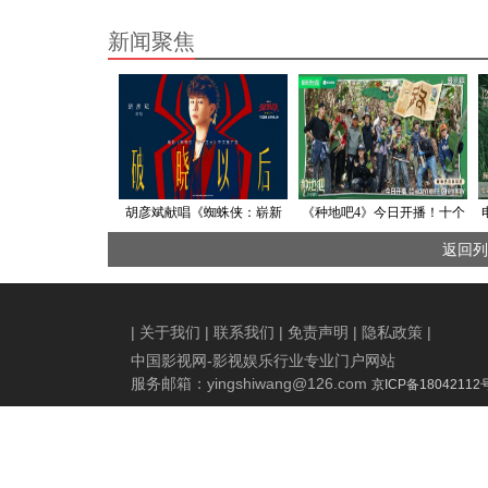
新闻聚焦
胡彦斌献唱《蜘蛛侠：崭新
《种地吧4》今日开播！十个
之日》中文推广曲 用歌声诠
勤天探秘墨脱
返回列
释英雄本心
|
关于我们
|
联系我们
|
免责声明
|
隐私政策
|
中国影视网-影视娱乐行业专业门户网站
服务邮箱：
yingshiwang@126.com
京ICP备18042112