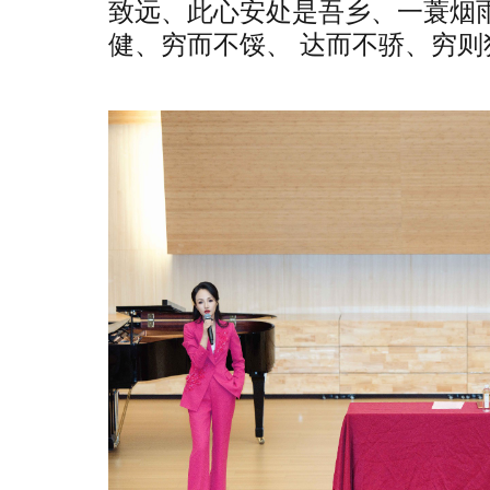
致远、此心安处是吾乡、一蓑烟
健、穷而不馁、 达而不骄、穷则