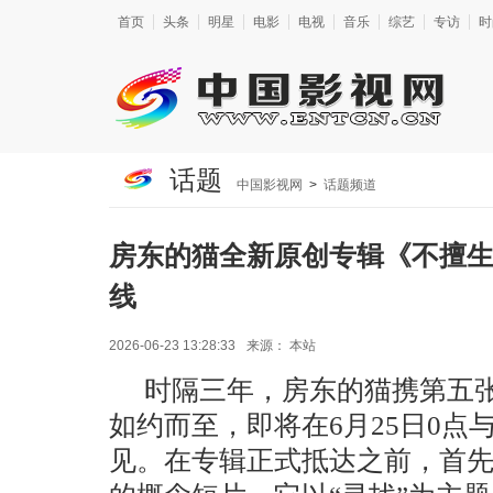
首页
头条
明星
电影
电视
音乐
综艺
专访
时
话题
中国影视网
>
话题频道
房东的猫全新原创专辑《不擅生长的
线
2026-06-23 13:28:33
来源：
本站
时隔三年，
房东的猫携第五
如约而至，
即将在
6
月
25
日
0
点
见。在专辑正式抵达之前，首