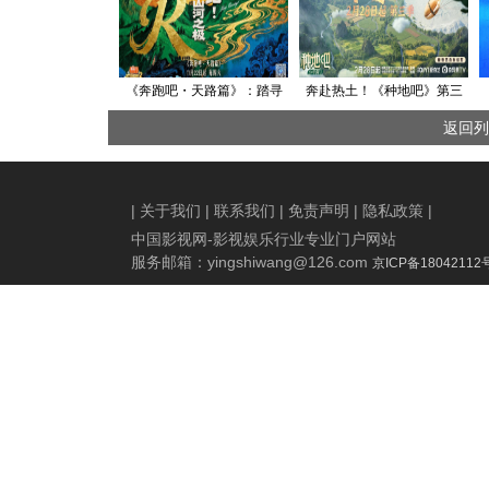
《奔跑吧・天路篇》：踏寻
奔赴热土！《种地吧》第三
通麦天险变迁 致敬天路守护
季定档2月28日
返回列
者的坚守与担当
|
关于我们
|
联系我们
|
免责声明
|
隐私政策
|
中国影视网-影视娱乐行业专业门户网站
服务邮箱：
yingshiwang@126.com
京ICP备18042112