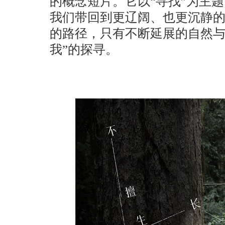
的概
念短片。
它以“寻找
”
为主题
我们带回到更辽阔、也更沉静
的路径，
只有不断延展的自然
我
”
的
探寻。