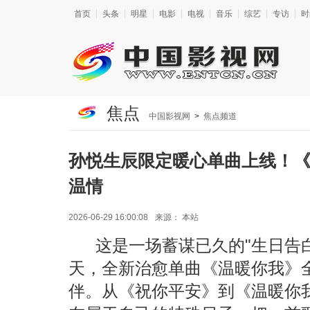
首页
头条
明星
电影
电视
音乐
综艺
专访
时
焦点
中国影视网
>
焦点频道
孙悦生辰限定暖心单曲上线！《
温情
2026-06-29 16:00:08
来源：
本站
这是一场蓄谋已久的"生日告白
天，全新治愈单曲《温暖你我》
伴。从《祝你平安》到《温暖你