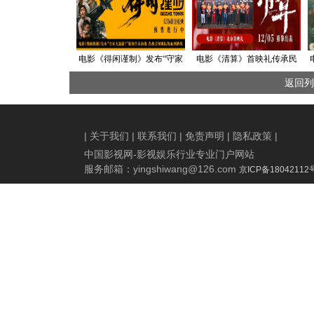
电影《得闲谨制》发布“守家
电影《清算》首映礼传承民
无退路！”版预告及海报 肖战
族记忆 点燃全民“守卫家
返回列
引领镇民筑血肉防线
国”时代共鸣
|
关于我们
|
联系我们
|
免责声明
|
隐私政策
|
中国影视网-影视娱乐行业专业门户网站
服务邮箱：
yingshiwang@126.com
京ICP备18042112